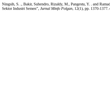
Ningsih, S. ., Bakir, Suhendro, Rizaldy, M., Pangestu, Y. . and R
Sektor Industri Semen”,
Jurnal Minfo Polgan
, 12(1), pp. 1370-1377.