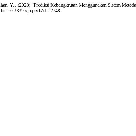
amadhan, Y. . (2023) “Prediksi Kebangkrutan Menggunakan Sistem Met
 doi: 10.33395/jmp.v12i1.12748.